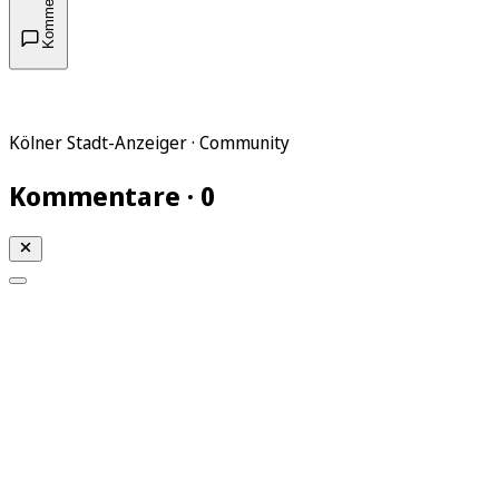
Kommentare
Kölner Stadt-Anzeiger · Community
Kommentare · 0
Mein KStA
Meine Artikel
Meine Region
Meine Newsletter
Mein KStA PLUS
Mein E-Paper