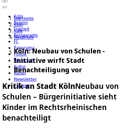
Köln
Startseite
Region
Köln
Freizeit
Kalk
Restaurants
Neubrück
FC
Panorama
Köln: Neubau von Schulen -
Politik
Initiative wirft Stadt
Wirtschaft
Kultur
Benachteiligung vor
Rätsel
Newsletter
Kritik an Stadt Köln
Neubau von
E-Paper
Schulen – Bürgerinitiative sieht
Kinder im Rechtsrheinischen
benachteiligt