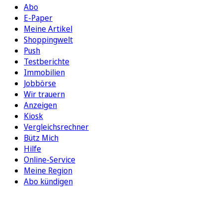
Abo
E-Paper
Meine Artikel
Shoppingwelt
Push
Testberichte
Immobilien
Jobbörse
Wir trauern
Anzeigen
Kiosk
Vergleichsrechner
Bütz Mich
Hilfe
Online-Service
Meine Region
Abo kündigen
FOLGEN SIE UNS
ENTDECKEN SIE UNSERE APP