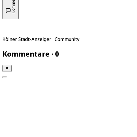
Kommentare
Kölner Stadt-Anzeiger · Community
Kommentare · 0
Mein KStA
Meine Artikel
Meine Region
Meine Newsletter
Mein KStA PLUS
Mein E-Paper