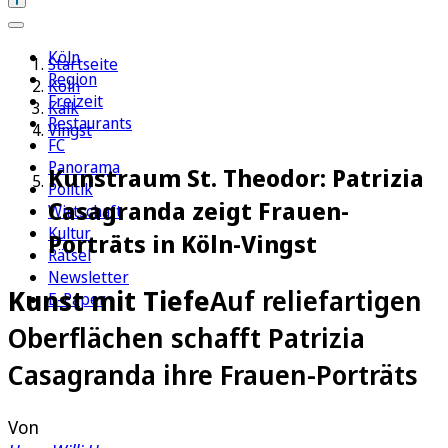
Köln
Startseite
Region
Köln
Freizeit
Kalk
Restaurants
Vingst
FC
Panorama
Kunstraum St. Theodor: Patrizia
Politik
Casagranda zeigt Frauen-
Wirtschaft
Kultur
Porträts in Köln-Vingst
Rätsel
Newsletter
Kunst mit Tiefe
Auf reliefartigen
E-Paper
Oberflächen schafft Patrizia
Casagranda ihre Frauen-Porträts
Von