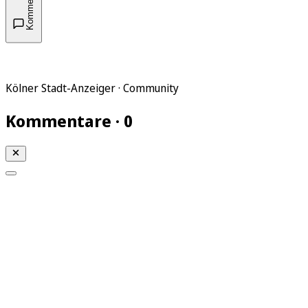
Kommentare
Kölner Stadt-Anzeiger · Community
Kommentare · 0
Mein KStA
Meine Artikel
Meine Region
Meine Newsletter
Mein KStA PLUS
Mein E-Paper