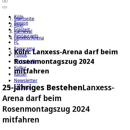
Köln
Startseite
Region
Köln
Freizeit
Karneval
Restaurants
Lanxess Arena
FC
Panorama
Köln: Lanxess-Arena darf beim
Politik
Rosenmontagszug 2024
Wirtschaft
Kultur
mitfahren
Rätsel
Newsletter
25-jähriges Bestehen
Lanxess-
E-Paper
Arena darf beim
Rosenmontagszug 2024
mitfahren