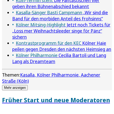
Köln-Termin steht
Die Fantastischen Vier
geben ihren Bühnenabschied bekannt
Kasalla-Sänger Basti Campmann
„Wir sind die
Band für den morbiden Anteil des Frohsinns“
Kölner Mitsing-Highlight
Jetzt noch Tickets für
„Loss mer Weihnachtsleeder singe för Pänz“
sichern
Kontrastprogramm für den KEC
Kölner Haie
peilen gegen Dresden den nächsten Heimsieg an
Kölner Philharmonie
Cecilia Bartoli und Lang
Lang als Dreamteam
Themen:
Kasalla
Kölner Philharmonie
Aachener
Straße (Köln)
Mehr anzeigen
Früher Start und neue Moderatoren