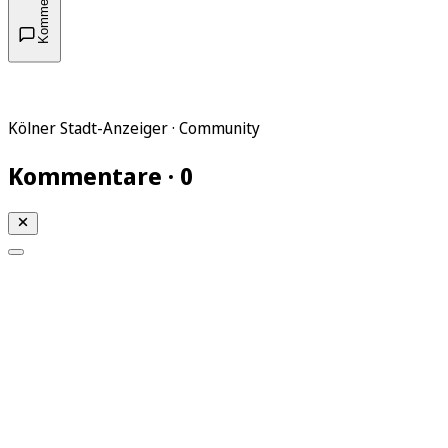
Kommentare
Kölner Stadt-Anzeiger · Community
Kommentare · 0
Mein KStA
Meine Artikel
Meine Region
Meine Newsletter
Mein KStA PLUS
Mein E-Paper