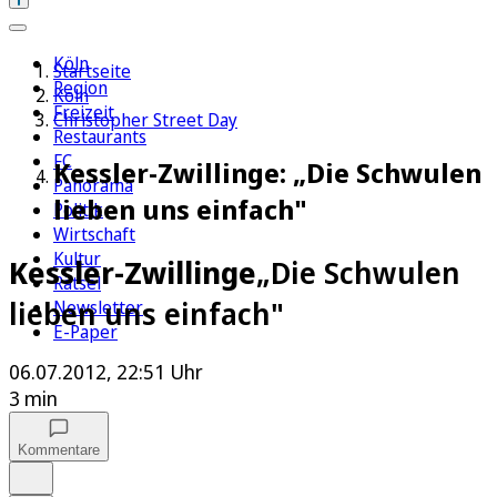
Köln
Startseite
Region
Köln
Freizeit
Christopher Street Day
Restaurants
FC
Kessler-Zwillinge: „Die Schwulen
Panorama
lieben uns einfach"
Politik
Wirtschaft
Kultur
Kessler-Zwillinge
„Die Schwulen
Rätsel
lieben uns einfach"
Newsletter
E-Paper
06.07.2012, 22:51 Uhr
3 min
Kommentare
Auf Google bevorzugen