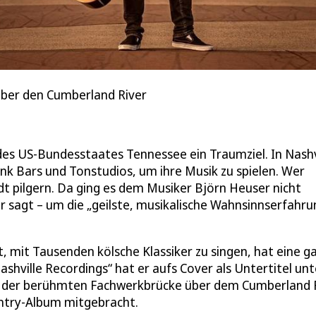
über den Cumberland River
des US-Bundesstaates Tennessee ein Traumziel. In Nashv
onk Bars und Tonstudios, um ihre Musik zu spielen. Wer
t pilgern. Da ging es dem Musiker Björn Heuser nicht
 er sagt – um die „geilste, musikalische Wahnsinnserfahru
, mit Tausenden kölsche Klassiker zu singen, hat eine g
hville Recordings“ hat er aufs Cover als Untertitel unt
auf der berühmten Fachwerkbrücke über dem Cumberland 
ountry-Album mitgebracht.