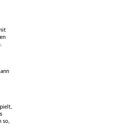
mit
den
.
dann
ielt,
s
 so,