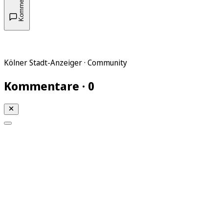
Kommentare
Kölner Stadt-Anzeiger · Community
Kommentare · 0
Mein KStA
Meine Artikel
Meine Region
Meine Newsletter
Mein KStA PLUS
Mein E-Paper