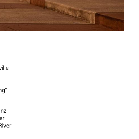
ille
ng“
anz
er
River