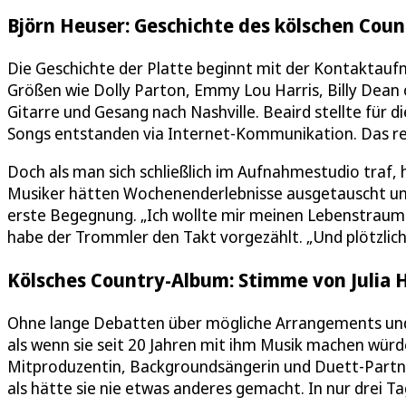
Björn Heuser: Geschichte des kölschen Cou
Die Geschichte der Platte beginnt mit der Kontaktauf
Größen wie Dolly Parton, Emmy Lou Harris, Billy Dean
Gitarre und Gesang nach Nashville. Beaird stellte für
Songs entstanden via Internet-Kommunikation. Das reich
Doch als man sich schließlich im Aufnahmestudio traf, 
Musiker hätten Wochenenderlebnisse ausgetauscht und i
erste Begegnung. „Ich wollte mir meinen Lebenstraum e
habe der Trommler den Takt vorgezählt. „Und plötzlich 
Kölsches Country-Album: Stimme von Julia 
Ohne lange Debatten über mögliche Arrangements und 
als wenn sie seit 20 Jahren mit ihm Musik machen würden
Mitproduzentin, Backgroundsängerin und Duett-Partneri
als hätte sie nie etwas anderes gemacht. In nur drei 