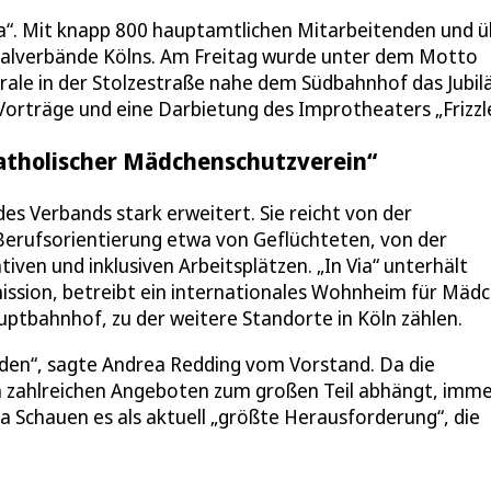
ia“. Mit knapp 800 hauptamtlichen Mitarbeitenden und 
zialverbände Kölns. Am Freitag wurde unter dem Motto
entrale in der Stolzestraße nahe dem Südbahnhof das Jubi
rträge und eine Darbietung des Improtheaters „Frizzle
Katholischer Mädchenschutzverein“
es Verbands stark erweitert. Sie reicht von der
r Berufsorientierung etwa von Geflüchteten, von der
iven und inklusiven Arbeitsplätzen. „In Via“ unterhält
sion, betreibt ein internationales Wohnheim für Mäd
ptbahnhof, zu der weitere Standorte in Köln zählen.
inden“, sagte Andrea Redding vom Vorstand. Da die
en zahlreichen Angeboten zum großen Teil abhängt, imm
a Schauen es als aktuell „größte Herausforderung“, die