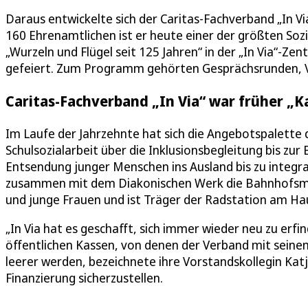
Daraus entwickelte sich der Caritas-Fachverband „In V
160 Ehrenamtlichen ist er heute einer der größten So
„Wurzeln und Flügel seit 125 Jahren“ in der „In Via“-Z
gefeiert. Zum Programm gehörten Gesprächsrunden, Vo
Caritas-Fachverband „In Via“ war früher „
Im Laufe der Jahrzehnte hat sich die Angebotspalette d
Schulsozialarbeit über die Inklusionsbegleitung bis zu
Entsendung junger Menschen ins Ausland bis zu integrat
zusammen mit dem Diakonischen Werk die Bahnhofsmis
und junge Frauen und ist Träger der Radstation am Hau
„In Via hat es geschafft, sich immer wieder neu zu erf
öffentlichen Kassen, von denen der Verband mit sein
leerer werden, bezeichnete ihre Vorstandskollegin Katj
Finanzierung sicherzustellen.