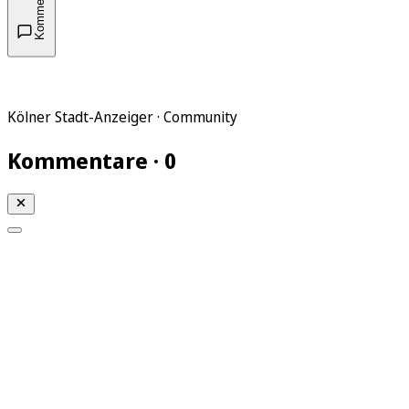
Kommentare
Kölner Stadt-Anzeiger · Community
Kommentare · 0
Mein KStA
Meine Artikel
Meine Region
Meine Newsletter
Mein KStA PLUS
Mein E-Paper