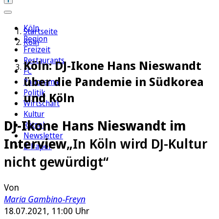
Köln
Startseite
Region
Köln
Freizeit
Restaurants
Köln: DJ-Ikone Hans Nieswandt
FC
über die Pandemie in Südkorea
Panorama
Politik
und Köln
Wirtschaft
Kultur
DJ-Ikone Hans Nieswandt im
Rätsel
Newsletter
Interview
„In Köln wird DJ-Kultur
E-Paper
nicht gewürdigt“
Von
Maria Gambino-Freyn
18.07.2021, 11:00 Uhr