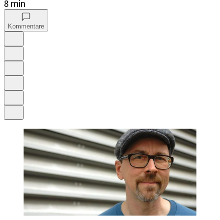
8 min
Kommentare
Auf Google bevorzugen
Anhören
Schrift
Merken
Drucken
Teilen