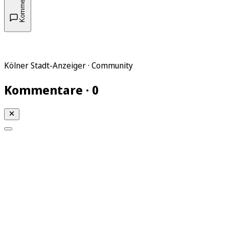
Kommentare
Kölner Stadt-Anzeiger · Community
Kommentare · 0
Mein KStA
Meine Artikel
Meine Region
Meine Newsletter
Mein KStA PLUS
Mein E-Paper