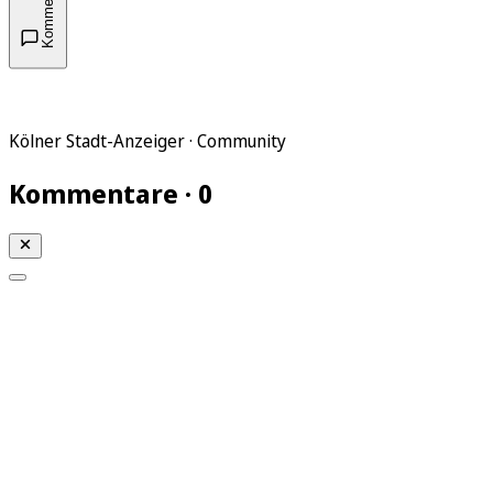
Kommentare
Kölner Stadt-Anzeiger · Community
Kommentare · 0
Mein KStA
Meine Artikel
Meine Region
Meine Newsletter
Mein KStA PLUS
Mein E-Paper