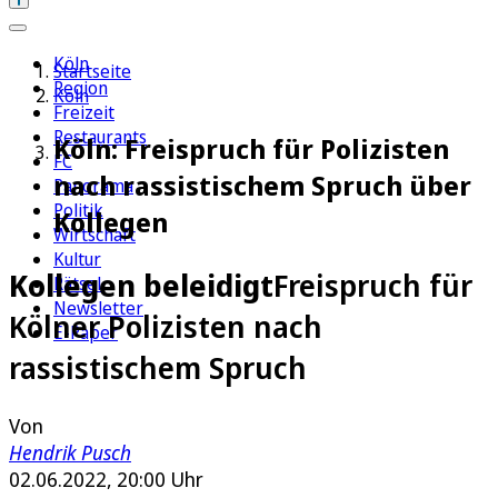
Köln
Startseite
Region
Köln
Freizeit
Restaurants
Köln: Freispruch für Polizisten
FC
nach rassistischem Spruch über
Panorama
Politik
Kollegen
Wirtschaft
Kultur
Kollegen beleidigt
Freispruch für
Rätsel
Newsletter
Kölner Polizisten nach
E-Paper
rassistischem Spruch
Von
Hendrik Pusch
02.06.2022, 20:00 Uhr