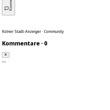
Kommentare
Kölner Stadt-Anzeiger · Community
Kommentare · 0
Mein KStA
Meine Artikel
Meine Region
Meine Newsletter
Mein KStA PLUS
Mein E-Paper