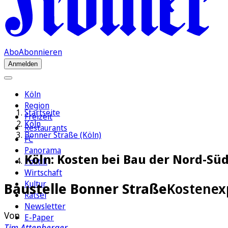
Abo
Abonnieren
Anmelden
Köln
Region
Startseite
Freizeit
Köln
Restaurants
Bonner Straße (Köln)
FC
Panorama
Köln: Kosten bei Bau der Nord-Sü
Politik
Wirtschaft
Kultur
Baustelle Bonner Straße
Kostenex
Rätsel
Newsletter
Von
E-Paper
Tim Attenberger