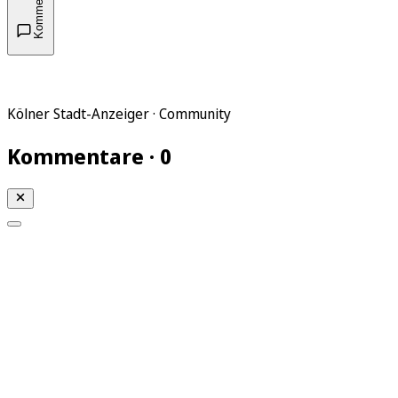
Kommentare
Kölner Stadt-Anzeiger · Community
Kommentare · 0
Mein KStA
Meine Artikel
Meine Region
Meine Newsletter
Mein KStA PLUS
Mein E-Paper