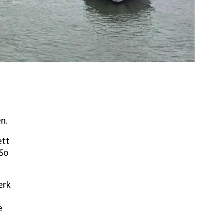
n.
ett
 So
erk
e