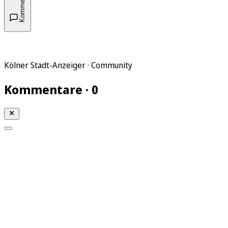
Kommentare
Kölner Stadt-Anzeiger · Community
Kommentare · 0
Mein KStA
Meine Artikel
Meine Region
Meine Newsletter
Mein KStA PLUS
Mein E-Paper