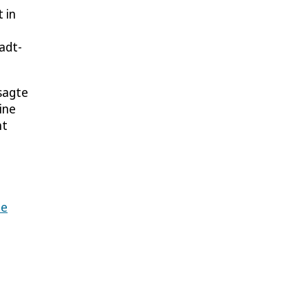
 in
adt-
 sagte
ine
ht
ie