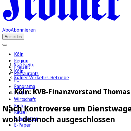
Abo
Abonnieren
Anmelden
Köln
Region
Startseite
Freizeit
Köln
Restaurants
Kölner Verkehrs-Betriebe
FC
Panorama
Köln: KVB-Finanzvorstand Thomas S
Politik
Wirtschaft
Kultur
Nach Kontroverse um Dienstwag
Rätsel
wohl dennoch ausgeschlossen
Newsletter
E-Paper