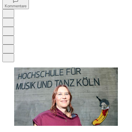
Kommentare
Auf Google bevorzugen
Anhören
Schrift
Merken
Drucken
Teilen