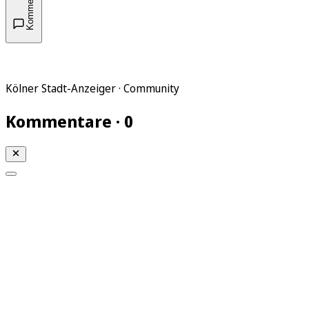
Kommentare
Kölner Stadt-Anzeiger · Community
Kommentare · 0
Mein KStA
Meine Artikel
Meine Region
Meine Newsletter
Mein KStA PLUS
Mein E-Paper