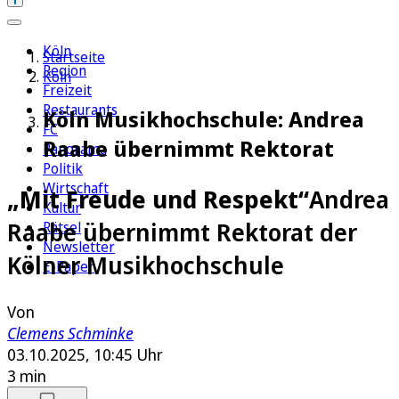
Köln
Startseite
Region
Köln
Freizeit
Restaurants
Köln Musikhochschule: Andrea
FC
Raabe übernimmt Rektorat
Panorama
Politik
Wirtschaft
„Mit Freude und Respekt“
Andrea
Kultur
Raabe übernimmt Rektorat der
Rätsel
Newsletter
Kölner Musikhochschule
E-Paper
Von
Clemens Schminke
03.10.2025, 10:45 Uhr
3 min