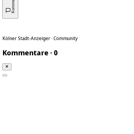
Kommentare
Kölner Stadt-Anzeiger · Community
Kommentare · 0
Mein KStA
Meine Artikel
Meine Region
Meine Newsletter
Mein KStA PLUS
Mein E-Paper