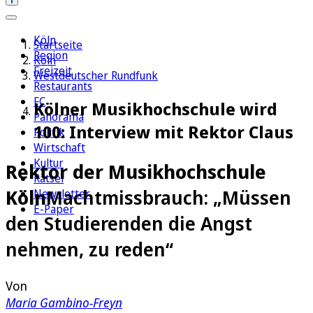
Köln
Startseite
Region
Köln
Freizeit
Westdeutscher Rundfunk
Restaurants
FC
Kölner Musikhochschule wird
Panorama
100: Interview mit Rektor Claus
Politik
Wirtschaft
Kultur
Rektor der Musikhochschule
Rätsel
Köln
Machtmissbrauch: „Müssen
Newsletter
E-Paper
den Studierenden die Angst
nehmen, zu reden“
Von
Maria Gambino-Freyn