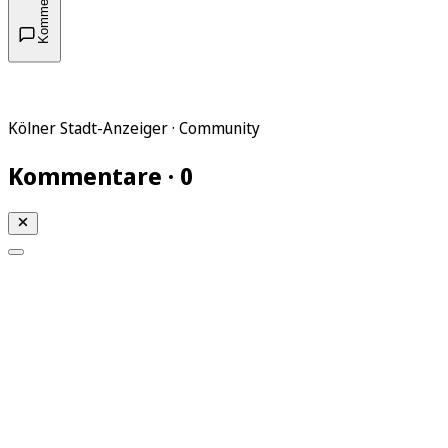
Kommentare
Kölner Stadt-Anzeiger · Community
Kommentare · 0
Mein KStA
Meine Artikel
Meine Region
Meine Newsletter
Mein KStA PLUS
Mein E-Paper