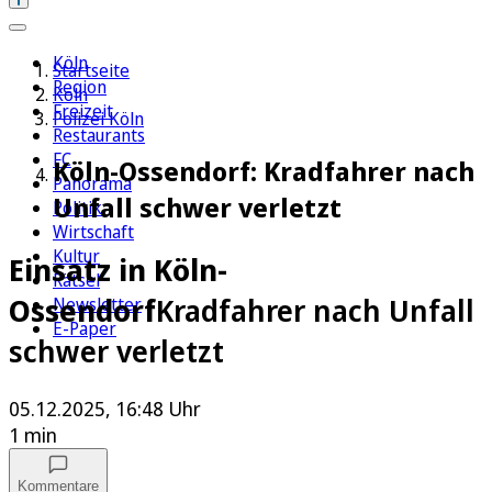
Köln
Startseite
Region
Köln
Freizeit
Polizei Köln
Restaurants
FC
Köln-Ossendorf: Kradfahrer nach
Panorama
Unfall schwer verletzt
Politik
Wirtschaft
Kultur
Einsatz in Köln-
Rätsel
Ossendorf
Kradfahrer nach Unfall
Newsletter
E-Paper
schwer verletzt
05.12.2025, 16:48 Uhr
1 min
Kommentare