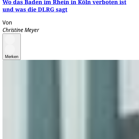
Wo das Baden im Rhein in Köln verboten ist
und was die DLRG sagt
Von
Christine Meyer
Merken