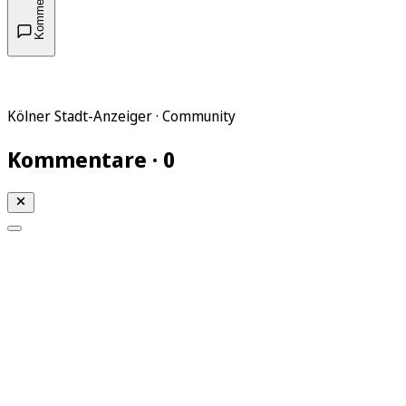
Kommentare
Kölner Stadt-Anzeiger · Community
Kommentare · 0
Mein KStA
Meine Artikel
Meine Region
Meine Newsletter
Mein KStA PLUS
Mein E-Paper