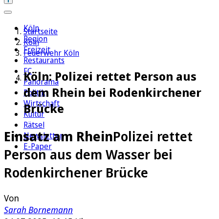
Köln
Startseite
Region
Köln
Freizeit
Feuerwehr Köln
Restaurants
FC
Köln: Polizei rettet Person aus
Panorama
dem Rhein bei Rodenkirchener
Politik
Wirtschaft
Brücke
Kultur
Rätsel
Einsatz am Rhein
Polizei rettet
Newsletter
E-Paper
Person aus dem Wasser bei
Rodenkirchener Brücke
Von
Sarah Bornemann