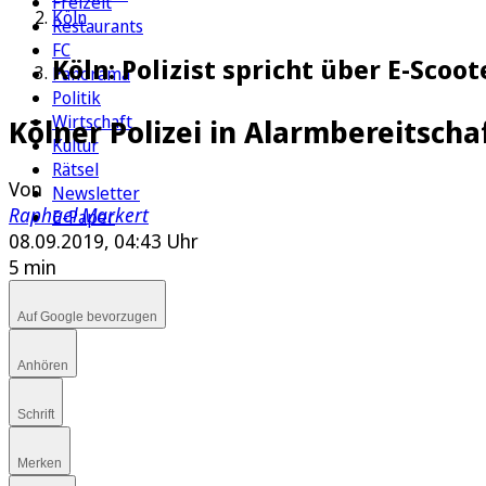
Freizeit
Köln
Restaurants
FC
Köln: Polizist spricht über E-Sco
Panorama
Politik
Wirtschaft
Kölner Polizei in Alarmbereitscha
Kultur
Rätsel
Von
Newsletter
Raphael Markert
E-Paper
08.09.2019, 04:43 Uhr
5 min
Auf Google bevorzugen
Anhören
Schrift
Merken