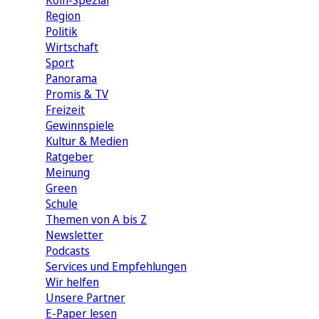
Köln-Spezial
Region
Politik
Wirtschaft
Sport
Panorama
Promis & TV
Freizeit
Gewinnspiele
Kultur & Medien
Ratgeber
Meinung
Green
Schule
Themen von A bis Z
Newsletter
Podcasts
Services und Empfehlungen
Wir helfen
Unsere Partner
E-Paper lesen