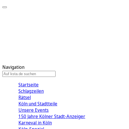
Mein KStA
Meine Artikel
Meine Region
Meine Newsletter
Mein KStA PLUS
Mein E-Paper
Navigation
Startseite
Schlagzeilen
Rätsel
Köln und Stadtteile
Unsere Events
150 Jahre Kölner Stadt-Anzeiger
Karneval in Köln