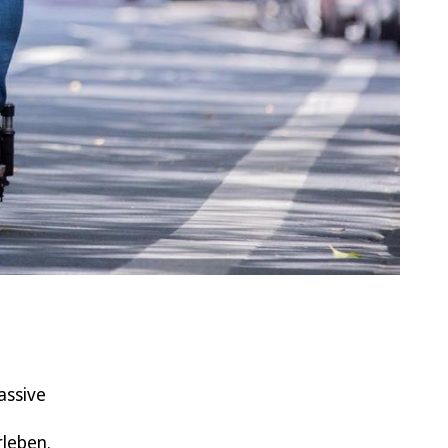
assive
rleben.