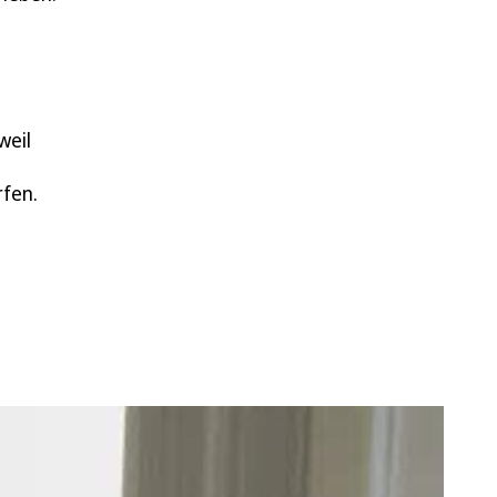
weil
rfen.