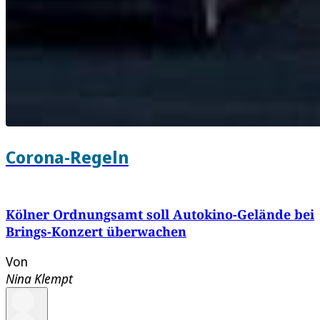
Corona-Regeln
Kölner Ordnungsamt soll Autokino-Gelände bei
Brings-Konzert überwachen
Von
Nina Klempt