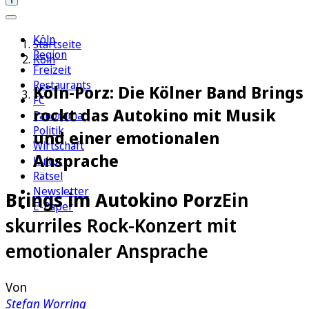
Köln
Startseite
Region
Köln
Freizeit
Restaurants
Köln-Porz: Die Kölner Band Brings
FC
rockt das Autokino mit Musik
Panorama
Politik
und einer emotionalen
Wirtschaft
Ansprache
Kultur
Rätsel
Newsletter
Brings im Autokino Porz
Ein
E-Paper
skurriles Rock-Konzert mit
emotionaler Ansprache
Von
Stefan Worring