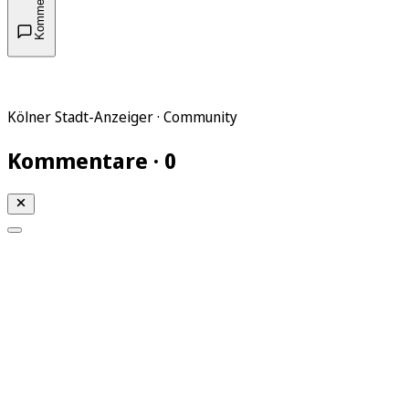
Kommentare
Kölner Stadt-Anzeiger · Community
Kommentare · 0
Mein KStA
Meine Artikel
Meine Region
Meine Newsletter
Mein KStA PLUS
Mein E-Paper