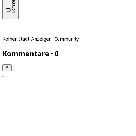
Kommentare
Kölner Stadt-Anzeiger · Community
Kommentare · 0
Mein KStA
Meine Artikel
Meine Region
Meine Newsletter
Mein KStA PLUS
Mein E-Paper