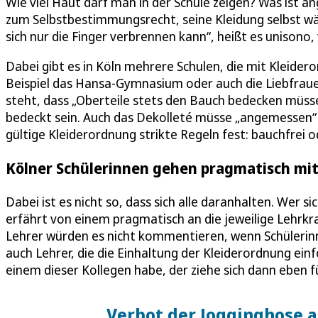
Wie viel Haut darf man in der Schule zeigen? Was ist 
zum Selbstbestimmungsrecht, seine Kleidung selbst wä
sich nur die Finger verbrennen kann“, heißt es unisono
Dabei gibt es in Köln mehrere Schulen, die mit Kleide
Beispiel das Hansa-Gymnasium oder auch die Liebfrau
steht, dass „Oberteile stets den Bauch bedecken müss
bedeckt sein. Auch das Dekolleté müsse „angemessen“ be
gültige Kleiderordnung strikte Regeln fest: bauchfrei 
Kölner Schülerinnen gehen pragmatisch mi
Dabei ist es nicht so, dass sich alle daranhalten. Wer 
erfährt von einem pragmatisch an die jeweilige Lehrk
Lehrer würden es nicht kommentieren, wenn Schülerinn
auch Lehrer, die die Einhaltung der Kleiderordnung einf
einem dieser Kollegen habe, der ziehe sich dann eben f
Verbot der Jogginghose 