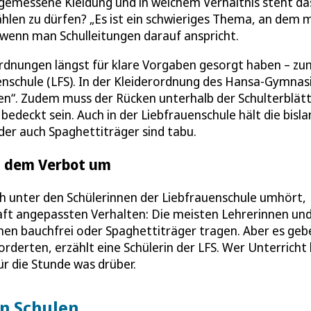
angemessene Kleidung und in welchem Verhältnis steht da
hlen zu dürfen? „Es ist ein schwieriges Thema, an dem 
, wenn man Schulleitungen darauf anspricht.
rordnungen längst für klare Vorgaben gesorgt haben – zu
enschule (LFS). In der Kleiderordnung des Hansa-Gymna
en“. Zudem muss der Rücken unterhalb der Schulterblät
deckt sein. Auch in der Liebfrauenschule hält die bisla
oder auch Spaghettiträger sind tabu.
t dem Verbot um
sich unter den Schülerinnen der Liebfrauenschule umhört,
raft angepassten Verhalten: Die meisten Lehrerinnen un
en bauchfrei oder Spaghettiträger tragen. Aber es geb
orderten, erzählt eine Schülerin der LFS. Wer Unterricht 
ür die Stunde was drüber.
an Schulen