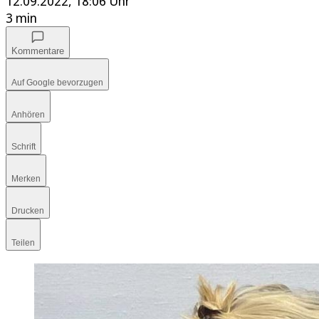
12.09.2022, 18:06 Uhr
3 min
Kommentare
Auf Google bevorzugen
Anhören
Schrift
Merken
Drucken
Teilen