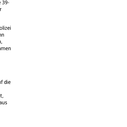
e 39-
r
lizei
nn
n,
ommen
f die
t,
 aus