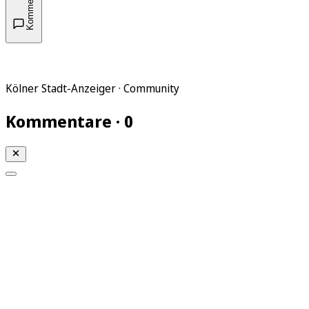
Kommentare
Kölner Stadt-Anzeiger · Community
Kommentare · 0
Mein KStA
Meine Artikel
Meine Region
Meine Newsletter
Mein KStA PLUS
Mein E-Paper