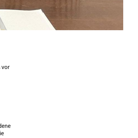
 vor
edene
ie