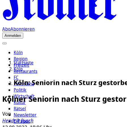
Abo
Abonnieren
Anmelden
Köln
Region
Startseite
Freizeit
Köln
Restaurants
FC
Köln: Seniorin nach Sturz gestorb
Panorama
Politik
Wirtschaft
Kölner Seniorin nach Sturz gesto
Kultur
Rätsel
Von
Newsletter
Hendrik Pusch
E-Paper