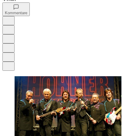
Kommentare
Auf Google bevorzugen
Anhören
Schrift
Merken
Drucken
Teilen