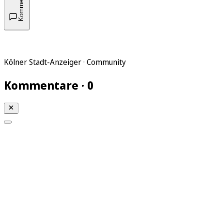
Kommentare
Kölner Stadt-Anzeiger · Community
Kommentare · 0
Mein KStA
Meine Artikel
Meine Region
Meine Newsletter
Mein KStA PLUS
Mein E-Paper