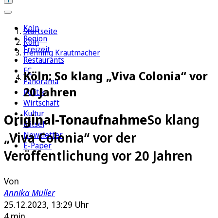
Köln
Startseite
Region
Köln
Freizeit
Henning Krautmacher
Restaurants
FC
Köln: So klang „Viva Colonia“ vor
Panorama
20 Jahren
Politik
Wirtschaft
Kultur
Original-Tonaufnahme
So klang
Rätsel
„Viva Colonia“ vor der
Newsletter
E-Paper
Veröffentlichung vor 20 Jahren
Von
Annika Müller
25.12.2023, 13:29 Uhr
4 min