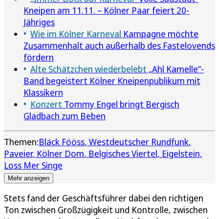
Kneipen am 11.11. – Kölner Paar feiert 20-
Jähriges
Wie im Kölner Karneval
Kampagne möchte
Zusammenhalt auch außerhalb des Fastelovends
fördern
Alte Schätzchen wiederbelebt
„Ahl Kamelle“-
Band begeistert Kölner Kneipenpublikum mit
Klassikern
Konzert
Tommy Engel bringt Bergisch
Gladbach zum Beben
Themen:
Bläck Fööss
Westdeutscher Rundfunk
Paveier
Kölner Dom
Belgisches Viertel
Eigelstein
Loss Mer Singe
Mehr anzeigen
Stets fand der Geschäftsführer dabei den richtigen
Ton zwischen Großzügigkeit und Kontrolle, zwischen