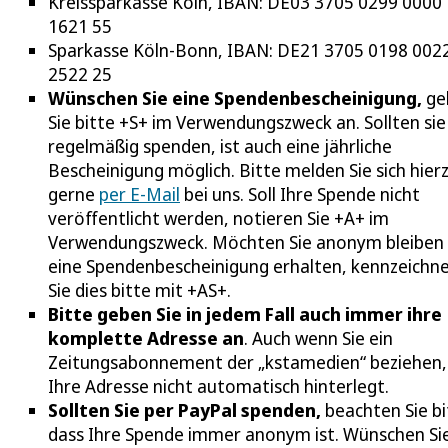
Kreissparkasse Köln, IBAN: DE03 3705 0299 0000
1621 55
Sparkasse Köln-Bonn, IBAN: DE21 3705 0198 002
2522 25
Wünschen Sie eine Spendenbescheinigung,
ge
Sie bitte +S+ im Verwendungszweck an. Sollten sie
regelmäßig spenden, ist auch eine jährliche
Bescheinigung möglich. Bitte melden Sie sich hier
gerne
per E-Mail
bei uns. Soll Ihre Spende nicht
veröffentlicht werden, notieren Sie +A+ im
Verwendungszweck. Möchten Sie anonym bleiben
eine Spendenbescheinigung erhalten, kennzeichn
Sie dies bitte mit +AS+.
Bitte geben Sie in jedem Fall auch immer ihre
komplette Adresse an
. Auch wenn Sie ein
Zeitungsabonnement der „kstamedien“ beziehen, 
Ihre Adresse nicht automatisch hinterlegt.
Sollten Sie per PayPal spenden,
beachten Sie bi
dass Ihre Spende immer anonym ist. Wünschen Si