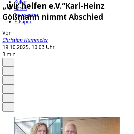
Kultur
„wir helfen e.V.“
Karl-Heinz
Rätsel
Goßmann nimmt Abschied
Newsletter
E-Paper
Von
Christian Hümmeler
19.10.2025, 10:03 Uhr
3 min
Auf Google bevorzugen
Anhören
Schrift
Merken
Drucken
Teilen