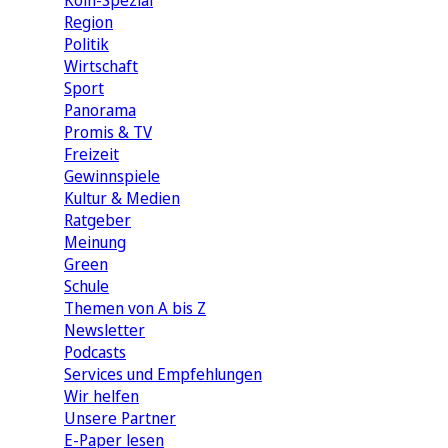
Köln-Spezial
Region
Politik
Wirtschaft
Sport
Panorama
Promis & TV
Freizeit
Gewinnspiele
Kultur & Medien
Ratgeber
Meinung
Green
Schule
Themen von A bis Z
Newsletter
Podcasts
Services und Empfehlungen
Wir helfen
Unsere Partner
E-Paper lesen