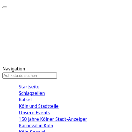
Mein KStA
Meine Artikel
Meine Region
Meine Newsletter
Mein KStA PLUS
Mein E-Paper
Navigation
Startseite
Schlagzeilen
Rätsel
Köln und Stadtteile
Unsere Events
150 Jahre Kölner Stadt-Anzeiger
Karneval in Köln