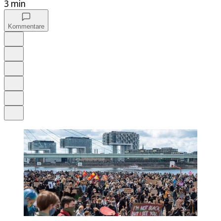
3 min
Kommentare
Auf Google bevorzugen
Anhören
Schrift
Merken
Drucken
Teilen