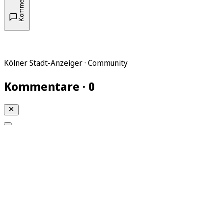
Kommentare
Kölner Stadt-Anzeiger · Community
Kommentare · 0
Mein KStA
Meine Artikel
Meine Region
Meine Newsletter
Mein KStA PLUS
Mein E-Paper