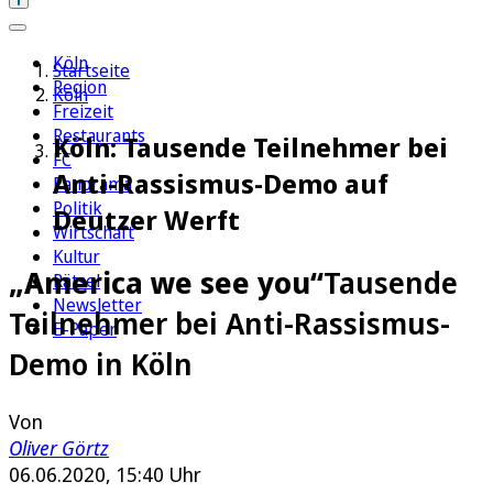
Köln
Startseite
Region
Köln
Freizeit
Restaurants
Köln: Tausende Teilnehmer bei
FC
Anti-Rassismus-Demo auf
Panorama
Politik
Deutzer Werft
Wirtschaft
Kultur
„America we see you“
Tausende
Rätsel
Newsletter
Teilnehmer bei Anti-Rassismus-
E-Paper
Demo in Köln
Von
Oliver Görtz
06.06.2020, 15:40 Uhr