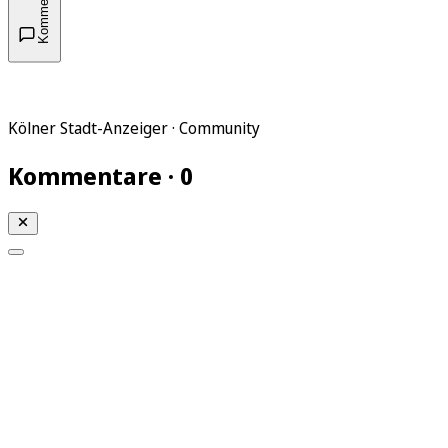
Kommentare
Kölner Stadt-Anzeiger · Community
Kommentare · 0
Mein KStA
Meine Artikel
Meine Region
Meine Newsletter
Mein KStA PLUS
Mein E-Paper