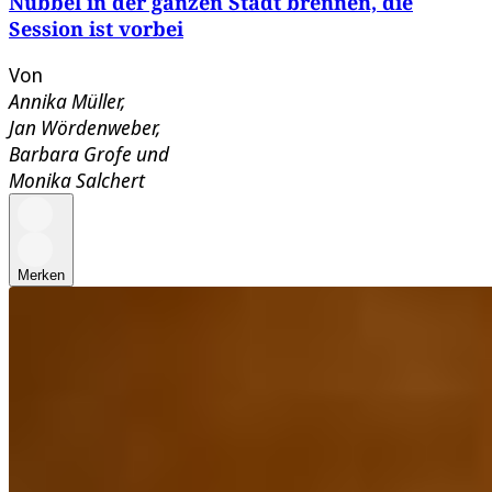
Nubbel in der ganzen Stadt brennen, die
Session ist vorbei
Von
Annika Müller
,
Jan Wördenweber
,
Barbara Grofe
und
Monika Salchert
Merken