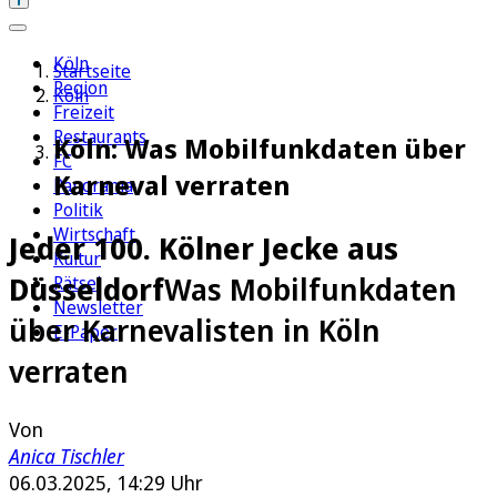
Köln
Startseite
Region
Köln
Freizeit
Restaurants
Köln: Was Mobilfunkdaten über
FC
Karneval verraten
Panorama
Politik
Wirtschaft
Jeder 100. Kölner Jecke aus
Kultur
Düsseldorf
Was Mobilfunkdaten
Rätsel
Newsletter
über Karnevalisten in Köln
E-Paper
verraten
Von
Anica Tischler
06.03.2025, 14:29 Uhr