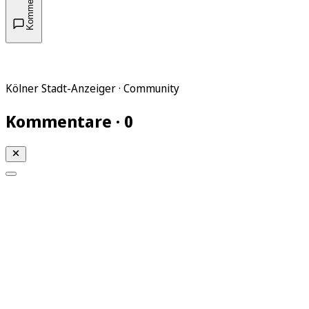
Kommentare
Kölner Stadt-Anzeiger · Community
Kommentare · 0
Mein KStA
Meine Artikel
Meine Region
Meine Newsletter
Mein KStA PLUS
Mein E-Paper