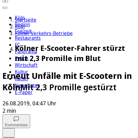
Köln
Startseite
Region
Köln
Freizeit
Kölner Verkehrs-Betriebe
Restaurants
FC
Kölner E-Scooter-Fahrer stürzt
Panorama
mit 2,3 Promille im Blut
Politik
Wirtschaft
Kultur
Erneut Unfälle mit E-Scootern in
Rätsel
Köln
Mit 2,3 Promille gestürzt
Newsletter
E-Paper
26.08.2019, 04:47 Uhr
2 min
Kommentare
Auf Google bevorzugen