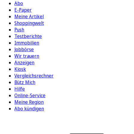
Abo
E-Paper
Meine Artikel
Shoppingwelt
Push
Testberichte
Immobilien
Jobbörse
Wir trauern
Anzeigen
Kiosk
Vergleichsrechner
Bütz Mich
Hilfe
Online-Service
Meine Region
Abo kündigen
FOLGEN SIE UNS
ENTDECKEN SIE UNSERE APP