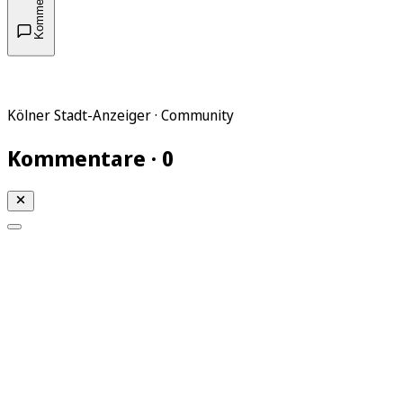
Kommentare
Kölner Stadt-Anzeiger · Community
Kommentare · 0
Mein KStA
Meine Artikel
Meine Region
Meine Newsletter
Mein KStA PLUS
Mein E-Paper