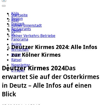
Köln
Startseite
Region
Köln
Freizeit
Kölner Innenstadt
Restaurants
Deutz
FC
Kölner Verkehrs-Betriebe
Panorama
Politik
Deutzer Kirmes 2024: Alle Infos
Wirtschaft
zur Kölner Kirmes
Kultur
Rätsel
Newsletter
Deutzer Kirmes 2024
Das
E-Paper
erwartet Sie auf der Osterkirmes
in Deutz – Alle Infos auf einen
Blick