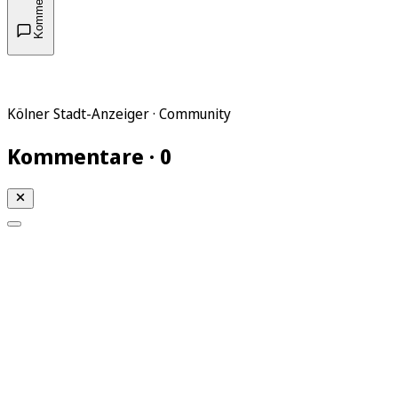
Kommentare
Kölner Stadt-Anzeiger · Community
Kommentare · 0
Mein KStA
Meine Artikel
Meine Region
Meine Newsletter
Mein KStA PLUS
Mein E-Paper