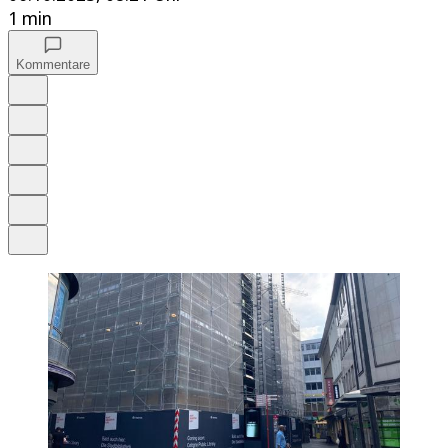
1 min
Kommentare
Auf Google bevorzugen
Anhören
Schrift
Merken
Drucken
Teilen