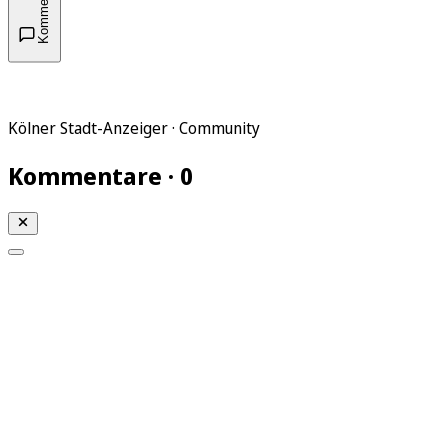
Kommentare
Kölner Stadt-Anzeiger · Community
Kommentare · 0
Mein KStA
Meine Artikel
Meine Region
Meine Newsletter
Mein KStA PLUS
Mein E-Paper