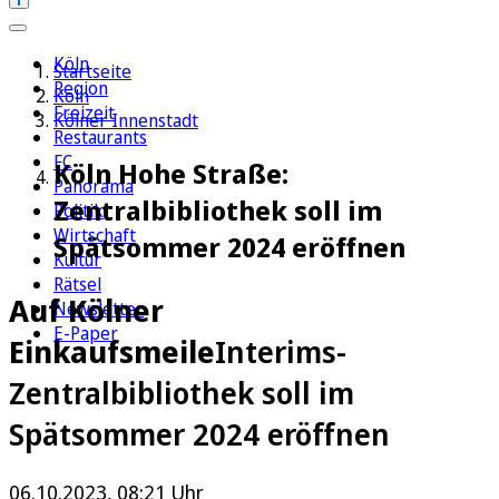
Köln
Startseite
Region
Köln
Freizeit
Kölner Innenstadt
Restaurants
FC
Köln Hohe Straße:
Panorama
Zentralbibliothek soll im
Politik
Wirtschaft
Spätsommer 2024 eröffnen
Kultur
Rätsel
Auf Kölner
Newsletter
E-Paper
Einkaufsmeile
Interims-
Zentralbibliothek soll im
Spätsommer 2024 eröffnen
06.10.2023, 08:21 Uhr