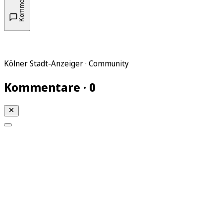
Kommentare
Kölner Stadt-Anzeiger · Community
Kommentare · 0
Mein KStA
Meine Artikel
Meine Region
Meine Newsletter
Mein KStA PLUS
Mein E-Paper