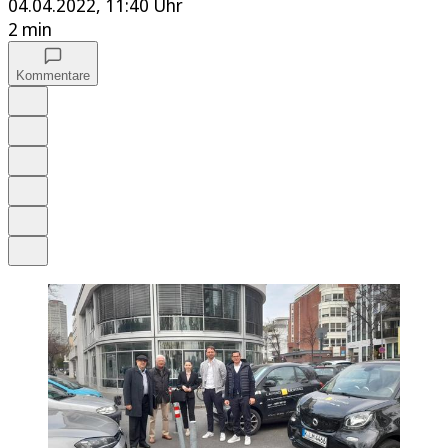
04.04.2022, 11:40 Uhr
2 min
Kommentare
Auf Google bevorzugen
Anhören
Schrift
Merken
Drucken
Teilen