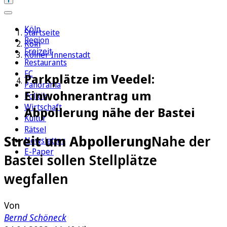
Köln
Startseite
Region
Köln
Freizeit
Kölner Innenstadt
Restaurants
FC
Parkplätze im Veedel:
Panorama
Einwohnerantrag um
Politik
Wirtschaft
Abpollerung nähe der Bastei
Kultur
Rätsel
Streit um Abpollerung
Nahe der
Newsletter
E-Paper
Bastei sollen Stellplätze
wegfallen
Von
Bernd Schöneck