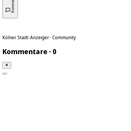
Kommentare
Kölner Stadt-Anzeiger · Community
Kommentare · 0
Mein KStA
Meine Artikel
Meine Region
Meine Newsletter
Mein KStA PLUS
Mein E-Paper