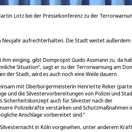
Martin Lotz bei der Pressekonferenz zu der Terrorwarn
eujahr aufrechterhalten. Die Stadt weitet außerdem 
bei ihm einging, gibt Dompropst Guido Assmann zu, da ha
hnliche Situation“, sagt er zu der Terrorwarnung am Do
n der Stadt, wird es auch noch eine Weile dauern.
einsam mit Oberbürgermeisterin Henriette Reker (partei
ge und die Silvestervorbereitungen von Polizei und Stad
s Sicherheitskonzept auch für Silvester nach der
unsere Polizeikräfte verstärken und Schutzmaßnahmen 
gliche Anschläge vorbereitet sind.“
r Silvesternacht in Köln vorgesehen, unter anderem Kräf