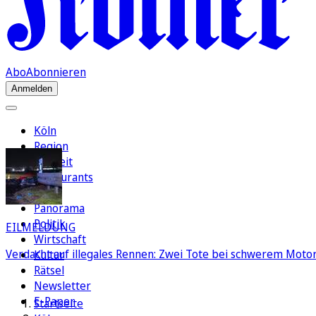
Abo
Abonnieren
Anmelden
Köln
Region
Freizeit
Restaurants
FC
Panorama
Politik
EILMELDUNG
Wirtschaft
Verdacht auf illegales Rennen: Zwei Tote bei schwerem Motorr
Kultur
Rätsel
Newsletter
E-Paper
Startseite