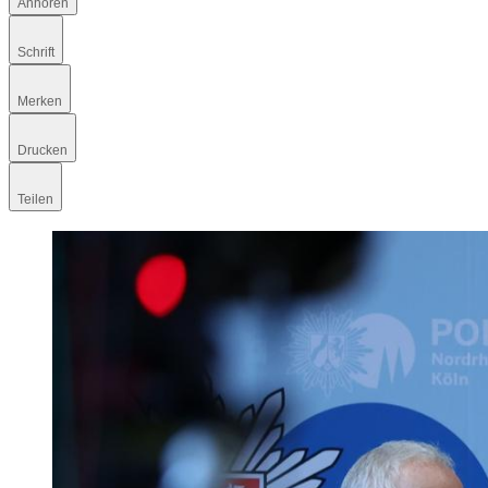
Anhören
Schrift
Merken
Drucken
Teilen