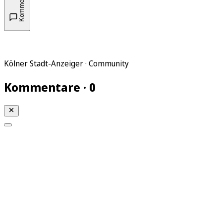
Kommentare
Kölner Stadt-Anzeiger · Community
Kommentare · 0
Mein KStA
Meine Artikel
Meine Region
Meine Newsletter
Mein KStA PLUS
Mein E-Paper