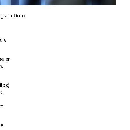
ung am Dom.
die
be er
m.
los)
t.
im
te