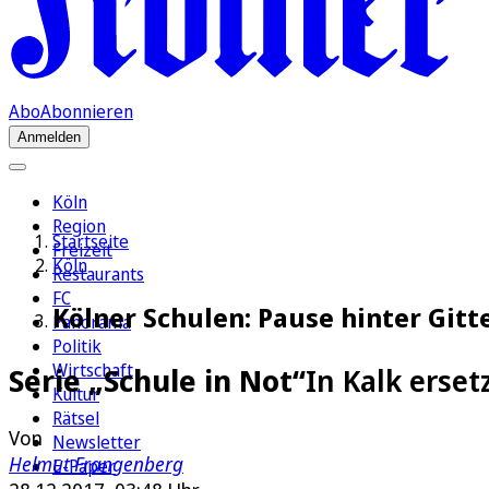
Abo
Abonnieren
Anmelden
Köln
Region
Startseite
Freizeit
Köln
Restaurants
FC
Kölner Schulen: Pause hinter Gitt
Panorama
Politik
Wirtschaft
Serie „Schule in Not“
In Kalk erse
Kultur
Rätsel
Von
Newsletter
Helmut Frangenberg
E-Paper