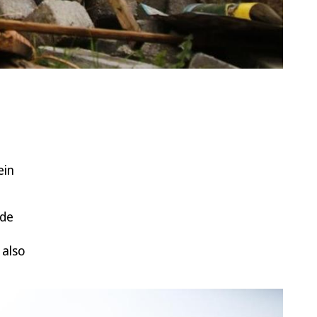
ein
ude
 also