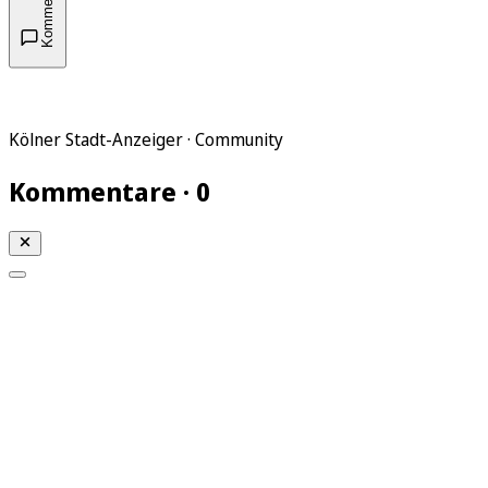
Kommentare
Kölner Stadt-Anzeiger · Community
Kommentare · 0
Mein KStA
Meine Artikel
Meine Region
Meine Newsletter
Mein KStA PLUS
Mein E-Paper