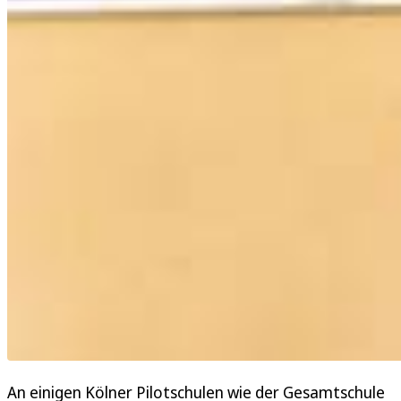
An einigen Kölner Pilotschulen wie der Gesamtschule