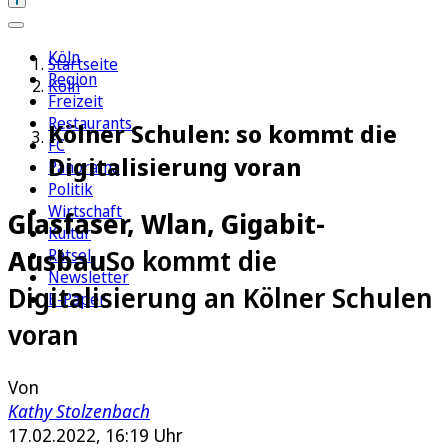
Köln
Startseite
Region
Köln
Freizeit
Restaurants
Kölner Schulen: so kommt die
FC
Digitalisierung voran
Panorama
Politik
Wirtschaft
Glasfaser, Wlan, Gigabit-
Kultur
Ausbau
So kommt die
Rätsel
Newsletter
Digitalisierung an Kölner Schulen
E-Paper
voran
Von
Kathy Stolzenbach
17.02.2022, 16:19 Uhr