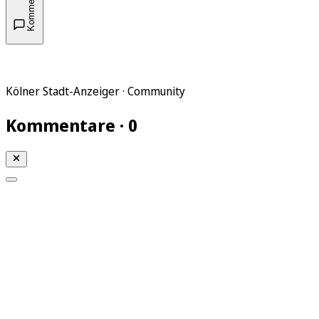
Kommentare
Kölner Stadt-Anzeiger · Community
Kommentare · 0
Mein KStA
Meine Artikel
Meine Region
Meine Newsletter
Mein KStA PLUS
Mein E-Paper