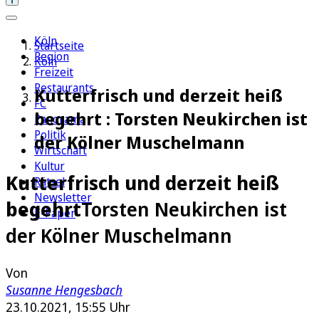
Köln
Startseite
Region
Köln
Freizeit
Restaurants
Kutterfrisch und derzeit heiß
FC
begehrt : Torsten Neukirchen ist
Panorama
Politik
der Kölner Muschelmann
Wirtschaft
Kultur
Kutterfrisch und derzeit heiß
Rätsel
Newsletter
begehrt
Torsten Neukirchen ist
E-Paper
der Kölner Muschelmann
Von
Susanne Hengesbach
23.10.2021, 15:55 Uhr