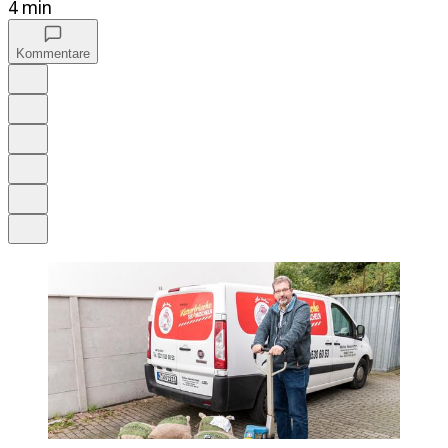
4 min
Kommentare
Auf Google bevorzugen
Anhören
Schrift
Merken
Drucken
Teilen