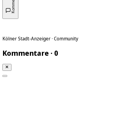
Kommentare
Kölner Stadt-Anzeiger · Community
Kommentare · 0
Mein KStA
Meine Artikel
Meine Region
Meine Newsletter
Mein KStA PLUS
Mein E-Paper