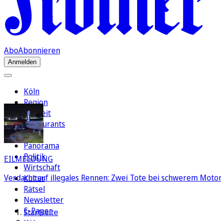
Abo
Abonnieren
Anmelden
Köln
Region
Freizeit
Restaurants
FC
Panorama
Politik
EILMELDUNG
Wirtschaft
Verdacht auf illegales Rennen: Zwei Tote bei schwerem Motorr
Kultur
Rätsel
Newsletter
E-Paper
Startseite