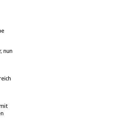
pe
, nun
reich
 mit
en