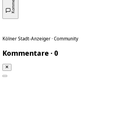
Kommentare
Kölner Stadt-Anzeiger · Community
Kommentare · 0
Mein KStA
Meine Artikel
Meine Region
Meine Newsletter
Mein KStA PLUS
Mein E-Paper