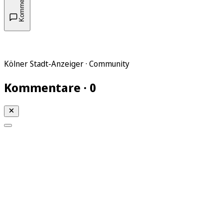
Kommentare
Kölner Stadt-Anzeiger · Community
Kommentare · 0
Mein KStA
Meine Artikel
Meine Region
Meine Newsletter
Mein KStA PLUS
Mein E-Paper