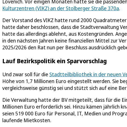
Lövenich. Vor einigen Monaten hatte sie die passend
Kulturzentren (VIKZ) an der Stolberger Straße 370a
.
Der Vorstand des VIKZ hatte rund 2000 Quadratmeter i
hatte daher beschlossen, dass die Stadtverwaltung V
hatte das allerdings ablehnt, aus Kostengründen. Ang
in den nächsten Jahren keine finanziellen Mittel zur 
2025/2026 den Rat nun per Beschluss ausdrücklich geb
Lauf Bezirkspolitik ein Sparvorschlag
Und zwar soll für die
Stadtteilbibliothek in der neuen 
Höhe von 1,7 Millionen Euro eingestellt werden. Sie b
vergleichsweise günstig sei und stützt sich auf eine B
Die Verwaltung hatte der BV mitgeteilt, dass für die Ei
Millionen Euro erforderlich sei. Hinzu kämen jährlich 
seien 519 000 Euro für Personal, IT, Medien und Progr
laufende Mietkosten.