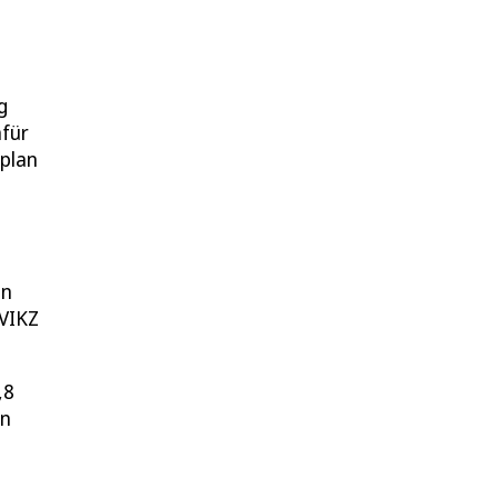
g
afür
splan
in
 VIKZ
,8
on