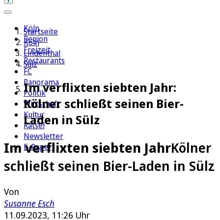
Köln
Startseite
Region
Köln
Freizeit
Lindenthal
Restaurants
Sülz
FC
Panorama
Im verflixten siebten Jahr:
Politik
Kölner schließt seinen Bier-
Wirtschaft
Kultur
Laden in Sülz
Rätsel
Newsletter
Im verflixten siebten Jahr
Kölner
E-Paper
schließt seinen Bier-Laden in Sülz
Von
Susanne Esch
11.09.2023, 11:26 Uhr