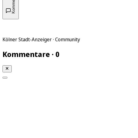
Kommentare
Kölner Stadt-Anzeiger · Community
Kommentare · 0
Mein KStA
Meine Artikel
Meine Region
Meine Newsletter
Mein KStA PLUS
Mein E-Paper