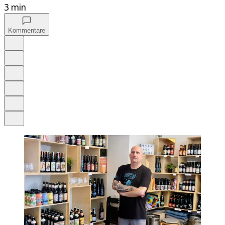
3 min
Kommentare
Auf Google bevorzugen
Anhören
Schrift
Merken
Drucken
Teilen