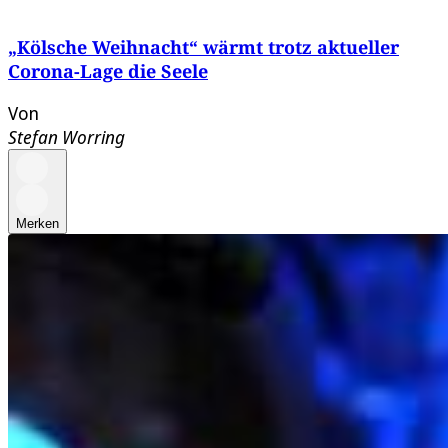
„Kölsche Weihnacht“ wärmt trotz aktueller
Corona-Lage die Seele
Von
Stefan Worring
Merken