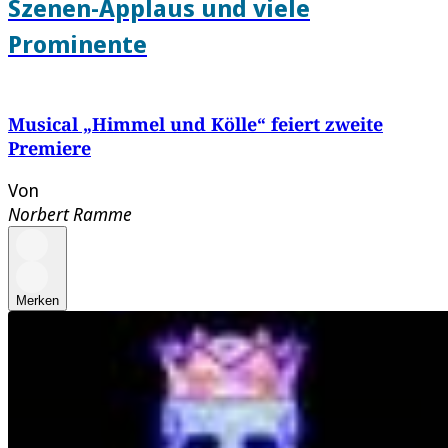
Szenen-Applaus und viele
Prominente
Musical „Himmel und Kölle“ feiert zweite
Premiere
Von
Norbert Ramme
Merken