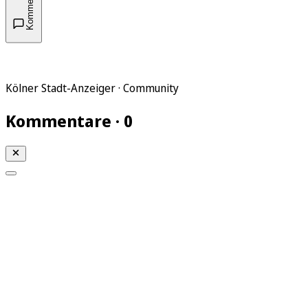
Kommentare
Kölner Stadt-Anzeiger · Community
Kommentare · 0
Mein KStA
Meine Artikel
Meine Region
Meine Newsletter
Mein KStA PLUS
Mein E-Paper