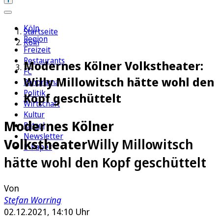
Köln
Startseite
Region
Köln
Freizeit
Restaurants
Modernes Kölner Volkstheater:
FC
Willy Millowitsch hätte wohl den
Panorama
Politik
Kopf geschüttelt
Wirtschaft
Kultur
Modernes Kölner
Rätsel
Newsletter
Volkstheater
Willy Millowitsch
E-Paper
hätte wohl den Kopf geschüttelt
Von
Stefan Worring
02.12.2021, 14:10 Uhr