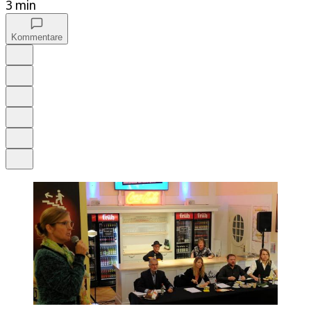
3 min
Kommentare
Auf Google bevorzugen
Anhören
Schrift
Merken
Drucken
Teilen