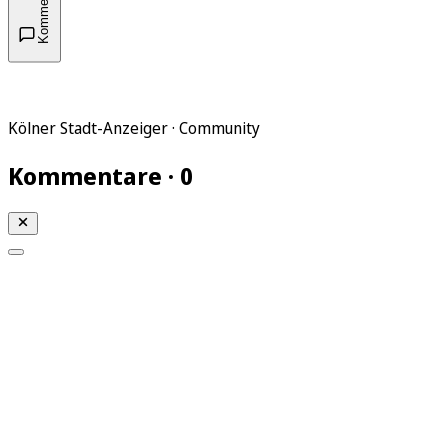
Kommentare
Kölner Stadt-Anzeiger · Community
Kommentare · 0
Mein KStA
Meine Artikel
Meine Region
Meine Newsletter
Mein KStA PLUS
Mein E-Paper