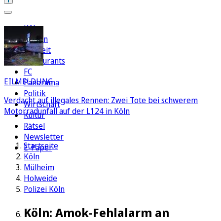
Köln
Region
Freizeit
Restaurants
FC
EILMELDUNG
Panorama
Politik
Verdacht auf illegales Rennen: Zwei Tote bei schwerem
Wirtschaft
Motorradunfall auf der L124 in Köln
Kultur
Rätsel
Newsletter
Startseite
E-Paper
Köln
Mülheim
Holweide
Polizei Köln
Köln: Amok-Fehlalarm an