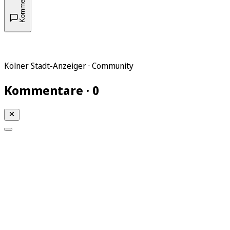
Kommentare
Kölner Stadt-Anzeiger · Community
Kommentare · 0
Mein KStA
Meine Artikel
Meine Region
Meine Newsletter
Mein KStA PLUS
Mein E-Paper