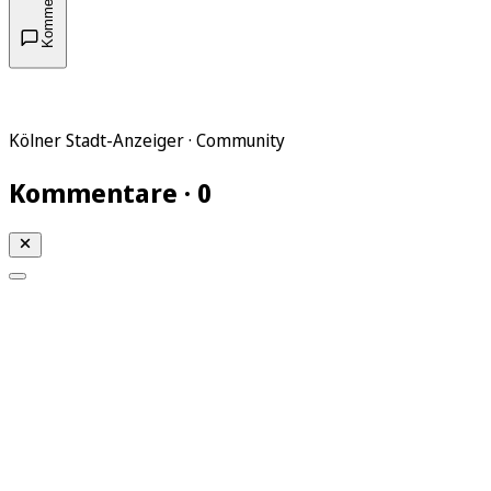
Kommentare
Kölner Stadt-Anzeiger · Community
Kommentare · 0
Mein KStA
Meine Artikel
Meine Region
Meine Newsletter
Mein KStA PLUS
Mein E-Paper