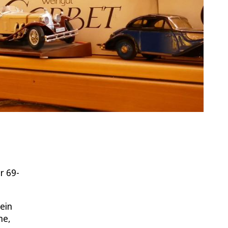
r 69-
ein
ne,