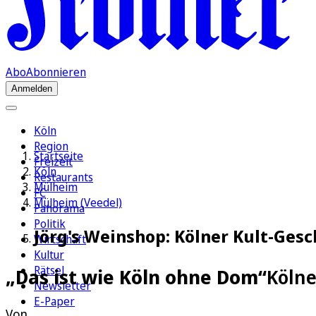
Abo
Abonnieren
Anmelden
Köln
Region
Startseite
Freizeit
Köln
Restaurants
Mülheim
FC
Mülheim (Veedel)
Panorama
Politik
Jörg's Weinshop: Kölner Kult-Gesc
Wirtschaft
Kultur
Rätsel
„Das ist wie Köln ohne Dom“
Kölne
Newsletter
E-Paper
Von