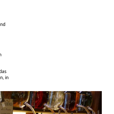
und
n
 das
n, in