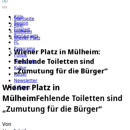
Köln
Startseite
Region
Köln
Freizeit
Mülheim
Restaurants
Wiener Platz
FC
Panorama
Wiener Platz in Mülheim:
Politik
Fehlende Toiletten sind
Wirtschaft
Kultur
„Zumutung für die Bürger“
Rätsel
Newsletter
Wiener Platz in
E-Paper
Mülheim
Fehlende Toiletten sind
„Zumutung für die Bürger“
Von