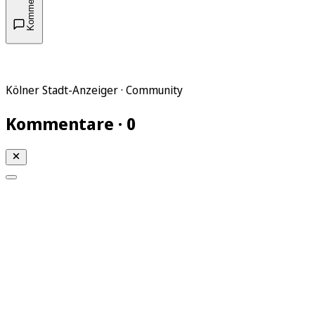
Kommentare
Kölner Stadt-Anzeiger · Community
Kommentare · 0
Mein KStA
Meine Artikel
Meine Region
Meine Newsletter
Mein KStA PLUS
Mein E-Paper