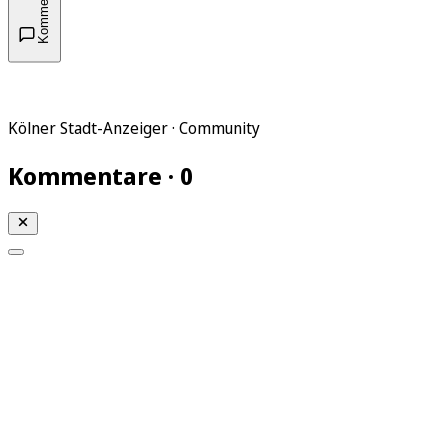
Kommentare
Kölner Stadt-Anzeiger · Community
Kommentare · 0
Mein KStA
Meine Artikel
Meine Region
Meine Newsletter
Mein KStA PLUS
Mein E-Paper