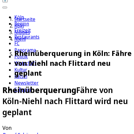
Köln
Startseite
Region
Köln
Freizeit
Nippes
Restaurants
Niehl
FC
Panorama
Rheinüberquerung in Köln: Fähre
Politik
von Niehl nach Flittard neu
Wirtschaft
Kultur
geplant
Rätsel
Newsletter
Rheinüberquerung
Fähre von
E-Paper
Köln-Niehl nach Flittard wird neu
geplant
Von