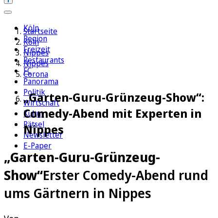
Köln
Startseite
Region
Köln
Freizeit
Nippes
Restaurants
Nippes
FC
Corona
Panorama
Politik
„Garten-Guru-Grünzeug-Show“:
Wirtschaft
Comedy-Abend mit Experten in
Kultur
Rätsel
Nippes
Newsletter
E-Paper
„Garten-Guru-Grünzeug-
Show“
Erster Comedy-Abend rund
ums Gärtnern in Nippes