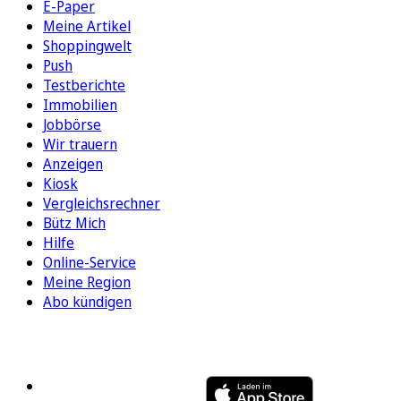
E-Paper
Meine Artikel
Shoppingwelt
Push
Testberichte
Immobilien
Jobbörse
Wir trauern
Anzeigen
Kiosk
Vergleichsrechner
Bütz Mich
Hilfe
Online-Service
Meine Region
Abo kündigen
FOLGEN SIE UNS
ENTDECKEN SIE UNSERE APP