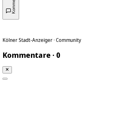
Kommentare
Kölner Stadt-Anzeiger · Community
Kommentare · 0
Mein KStA
Meine Artikel
Meine Region
Meine Newsletter
Mein KStA PLUS
Mein E-Paper