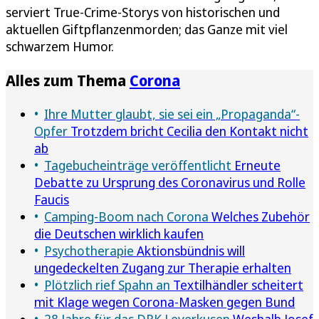
serviert True-Crime-Storys von historischen und
aktuellen Giftpflanzenmorden; das Ganze mit viel
schwarzem Humor.
Alles zum Thema
Corona
Ihre Mutter glaubt, sie sei ein „Propaganda“-
Opfer
Trotzdem bricht Cecilia den Kontakt nicht
ab
Tagebucheinträge veröffentlicht
Erneute
Debatte zu Ursprung des Coronavirus und Rolle
Faucis
Camping-Boom nach Corona
Welches Zubehör
die Deutschen wirklich kaufen
Psychotherapie
Aktionsbündnis will
ungedeckelten Zugang zur Therapie erhalten
Plötzlich rief Spahn an
Textilhändler scheitert
mit Klage wegen Corona-Masken gegen Bund
28 Jahre für das DRK Leverkusen
Weshalb Josef