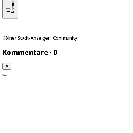
Kommentare
Kölner Stadt-Anzeiger · Community
Kommentare · 0
Mein KStA
Meine Artikel
Meine Region
Meine Newsletter
Mein KStA PLUS
Mein E-Paper