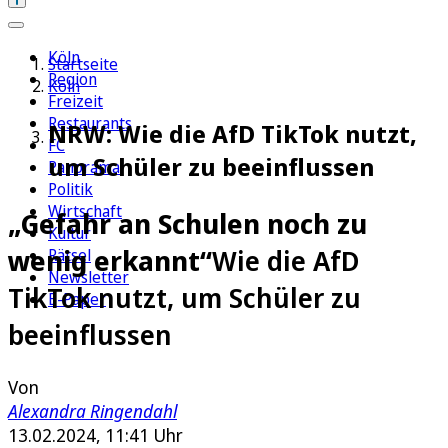
Köln
Startseite
Region
Köln
Freizeit
Restaurants
NRW: Wie die AfD TikTok nutzt,
FC
um Schüler zu beeinflussen
Panorama
Politik
Wirtschaft
„Gefahr an Schulen noch zu
Kultur
wenig erkannt“
Wie die AfD
Rätsel
Newsletter
TikTok nutzt, um Schüler zu
E-Paper
beeinflussen
Von
Alexandra Ringendahl
13.02.2024, 11:41 Uhr