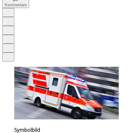
Kommentare
Auf Google bevorzugen
Anhören
Schrift
Merken
Drucken
Teilen
Symbolbild