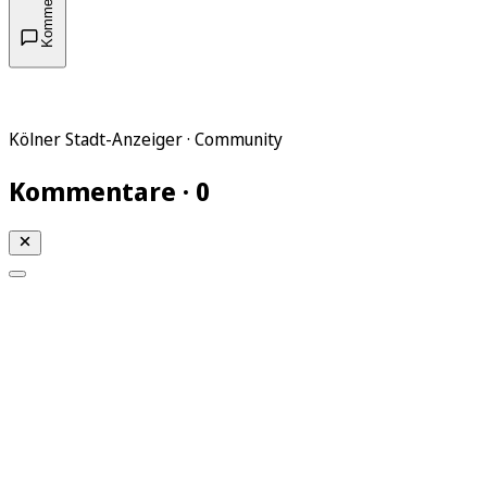
Kommentare
Kölner Stadt-Anzeiger · Community
Kommentare · 0
Mein KStA
Meine Artikel
Meine Region
Meine Newsletter
Mein KStA PLUS
Mein E-Paper