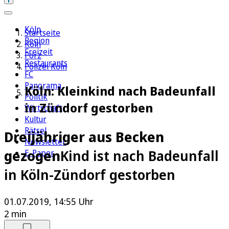
Köln
Startseite
Region
Köln
Freizeit
Porz
Restaurants
Polizei Köln
FC
Panorama
Köln: Kleinkind nach Badeunfall
Politik
in Zündorf gestorben
Wirtschaft
Kultur
Rätsel
Dreijähriger aus Becken
Newsletter
gezogen
Kind ist nach Badeunfall
E-Paper
in Köln-Zündorf gestorben
01.07.2019, 14:55 Uhr
2 min