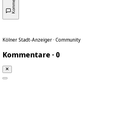
Kommentare
Kölner Stadt-Anzeiger · Community
Kommentare · 0
Mein KStA
Meine Artikel
Meine Region
Meine Newsletter
Mein KStA PLUS
Mein E-Paper