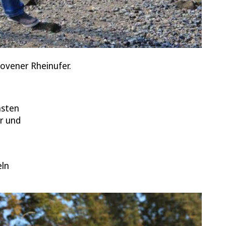
ovener Rheinufer.
hsten
hr und
eln