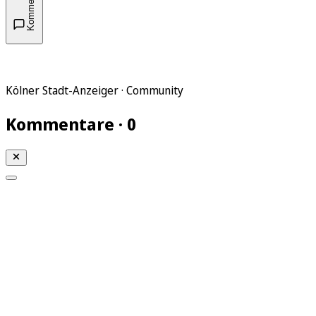
Kommentare
Kölner Stadt-Anzeiger · Community
Kommentare · 0
Mein KStA
Meine Artikel
Meine Region
Meine Newsletter
Mein KStA PLUS
Mein E-Paper