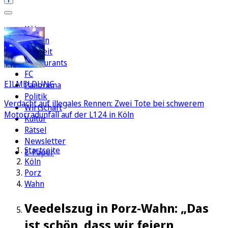
Köln
Region
Freizeit
Restaurants
FC
EILMELDUNG
Panorama
Politik
Verdacht auf illegales Rennen: Zwei Tote bei schwerem
Wirtschaft
Motorradunfall auf der L124 in Köln
Kultur
Rätsel
Newsletter
Startseite
E-Paper
Köln
Porz
Wahn
Veedelszug in Porz-Wahn: „Das
ist schön, dass wir feiern