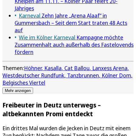
Kneipen am 11.11. – Kölner Paar feiert 20-
Jähriges
Karneval
Zehn Jahre „Arena Alaaf“ in
Gummersbach – Seit dem Start traten 48 Acts
auf
Wie im Kölner Karneval
Kampagne möchte
Zusammenhalt auch außerhalb des Fastelovends
fördern
Themen:
Höhner
Kasalla
Cat Ballou
Lanxess Arena
Westdeutscher Rundfunk
Tanzbrunnen
Kölner Dom
Belgisches Viertel
Mehr anzeigen
Freibeuter in Deutz unterwegs –
altbekannten Promi entdeckt
Ein drittes Mal wurden die Jecken in Deutz mit einem
Zug beglückt: Nachdem zwei Tage zuvor die großen