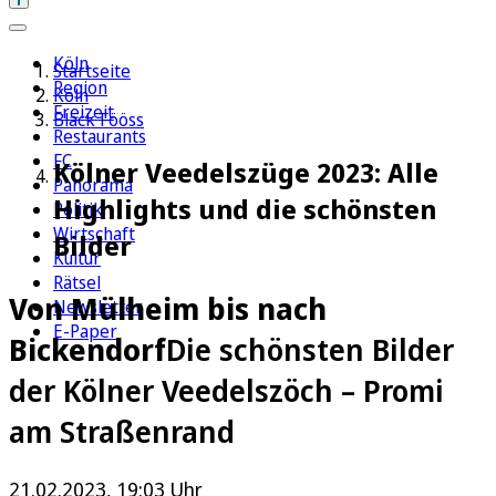
Köln
Startseite
Region
Köln
Freizeit
Bläck Fööss
Restaurants
FC
Kölner Veedelszüge 2023: Alle
Panorama
Highlights und die schönsten
Politik
Wirtschaft
Bilder
Kultur
Rätsel
Von Mülheim bis nach
Newsletter
E-Paper
Bickendorf
Die schönsten Bilder
der Kölner Veedelszöch – Promi
am Straßenrand
21.02.2023, 19:03 Uhr