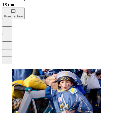
18 min
Kommentare
Auf Google bevorzugen
Anhören
Schrift
Merken
Drucken
Teilen