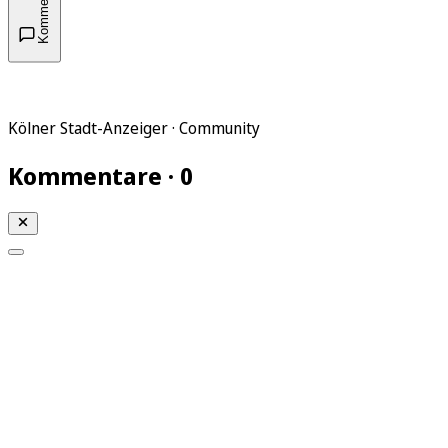
Kommentare
Kölner Stadt-Anzeiger · Community
Kommentare · 0
Mein KStA
Meine Artikel
Meine Region
Meine Newsletter
Mein KStA PLUS
Mein E-Paper