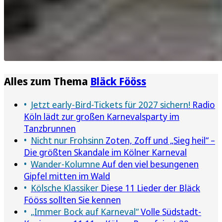
Alles zum Thema
Bläck Fööss
Jetzt early-Bird-Tickets für 2027 sichern!
Radio
Köln lädt zur großen Karnevalsparty im
Tanzbrunnen
Nicht nur Frohsinn
Zoten, Zoff und „Sieg heil“ –
Die größten Skandale im Kölner Karneval
Wander-Kolumne
Auf den viel besungenen
Gipfel mitten im Wald
Kölsche Klassiker
Diese 11 Lieder der Bläck
Fööss sollten Sie kennen
„Immer Bock auf Karneval“
Volle Südstadt-