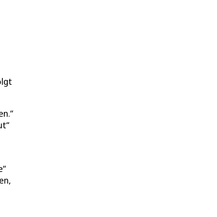
olgt
en.“
ut“
e“
en,