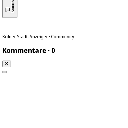
Kommentare
Kölner Stadt-Anzeiger · Community
Kommentare · 0
Mein KStA
Meine Artikel
Meine Region
Meine Newsletter
Mein KStA PLUS
Mein E-Paper