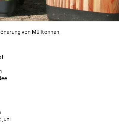
schönerung von Mülltonnen.
of
m
dee
n
 Juni