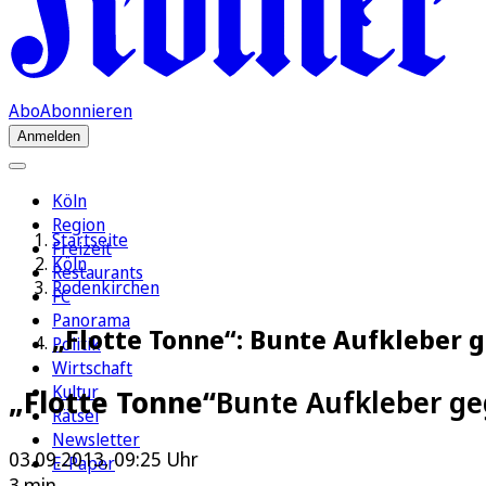
Abo
Abonnieren
Anmelden
Köln
Region
Startseite
Freizeit
Köln
Restaurants
Rodenkirchen
FC
Panorama
„Flotte Tonne“: Bunte Aufkleber 
Politik
Wirtschaft
Kultur
„Flotte Tonne“
Bunte Aufkleber ge
Rätsel
Newsletter
03.09.2013, 09:25 Uhr
E-Paper
3 min