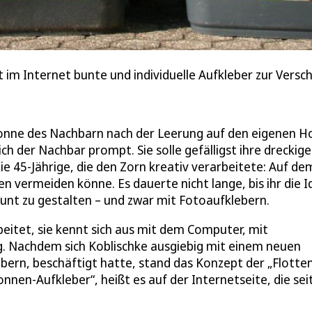
t im Internet bunte und individuelle Aufkleber zur Ver
tonne des Nachbarn nach der Leerung auf den eigenen H
h der Nachbar prompt. Sie solle gefälligst ihre dreckige
ie 45-Jährige, die den Zorn kreativ verarbeitete: Auf de
n vermeiden könne. Es dauerte nicht lange, bis ihr die I
bunt zu gestalten – und zwar mit Fotoaufklebern.
beitet, sie kennt sich aus mit dem Computer, mit
big. Nachdem sich Koblischke ausgiebig mit einem neuen
ebern, beschäftigt hatte, stand das Konzept der „Flotte
nnen-Aufkleber“, heißt es auf der Internetseite, die seit