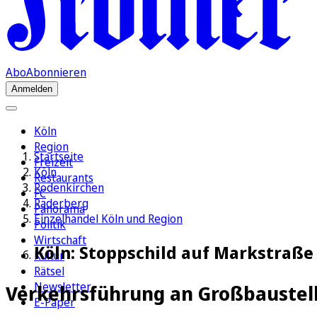
Abo
Abonnieren
Anmelden
Köln
Region
Startseite
Freizeit
Köln
Restaurants
Rodenkirchen
FC
Raderberg
Panorama
Einzelhandel Köln und Region
Politik
Wirtschaft
Köln: Stoppschild auf Markstraße
Kultur
Rätsel
Newsletter
Verkehrsführung an Großbaustel
E-Paper