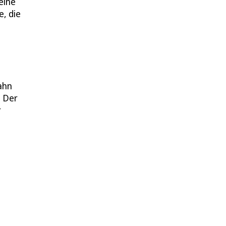
eine
, die
ahn
. Der
r