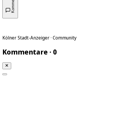
Kommentare
Kölner Stadt-Anzeiger · Community
Kommentare · 0
Mein KStA
Meine Artikel
Meine Region
Meine Newsletter
Mein KStA PLUS
Mein E-Paper