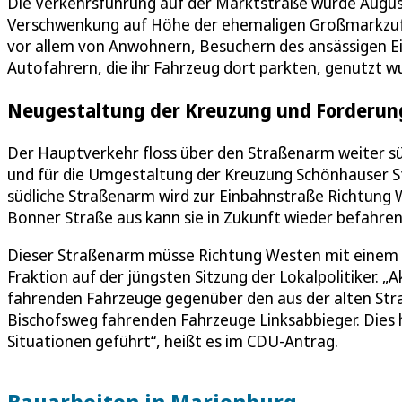
Die Verkehrsführung auf der Marktstraße wurde August
Verschwenkung auf Höhe der ehemaligen Großmarkzufahr
vor allem von Anwohnern, Besuchern des ansässigen E
Autofahrern, die ihr Fahrzeug dort parkten, genutzt w
Neugestaltung der Kreuzung und Forderung
Der Hauptverkehr floss über den Straßenarm weiter sü
und für die Umgestaltung der Kreuzung Schönhauser 
südliche Straßenarm wird zur Einbahnstraße Richtung 
Bonner Straße aus kann sie in Zukunft wieder befahre
Dieser Straßenarm müsse Richtung Westen mit einem S
Fraktion auf der jüngsten Sitzung der Lokalpolitiker. „
fahrenden Fahrzeuge gegenüber den aus der alten Stra
Bischofsweg fahrenden Fahrzeuge Linksabbieger. Dies h
Situationen geführt“, heißt es im CDU-Antrag.
Bauarbeiten in Marienburg